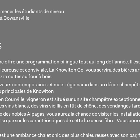
mmener les étudiants de niveau
 à Cowansville.
S
 offre une programmation bilingue tout au long de l’année. Il est
eureuse et conviviale, La Knowlton Co. vous servira des bières art
zza cuites au four à bois.
veurs contemporaines et mets régionaux dans un décor champêtre-c
s principales de Knowlton
on Courville, vigneron est situé sur un site champêtre exceptionn
es vins blancs, des vins vieillis en fût de chêne, des vendanges ta
 des nobles Alpagas, vous aurez la chance de visiter les installati
si que sur les caractéristiques de cette luxueuse fibre. Vous pour
c'est une ambiance chalet chic des plus chaleureuses avec son bar, 