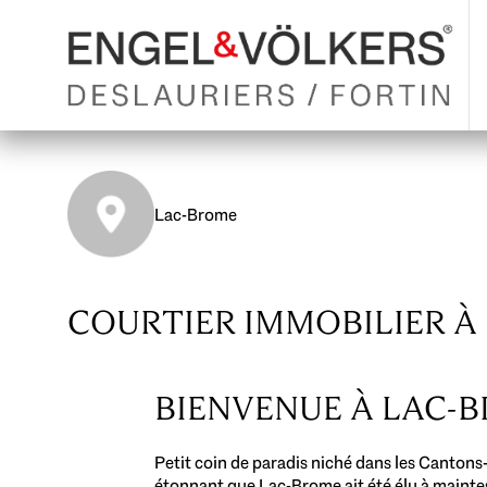
Lac-Brome
COURTIER IMMOBILIER À
BIENVENUE À LAC-B
Petit coin de paradis niché dans les Cantons-
étonnant que Lac-Brome ait été élu à maintes 