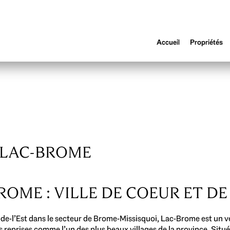
Accueil
Propriétés
 LAC-BROME
ROME : VILLE DE COEUR ET D
de-l’Est dans le secteur de Brome-Missisquoi, Lac-Brome est un vér
reprises comme l’un des plus beaux villages de la province. Situé