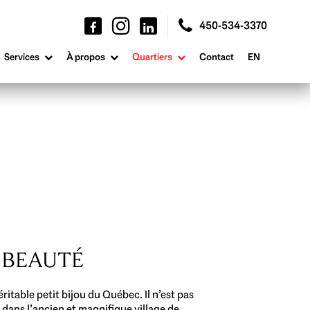
450-534-3370
Services
À propos
Quartiers
Contact
EN
E BEAUTÉ
itable petit bijou du Québec. Il n’est pas
 dans l’ancien et magnifique village de