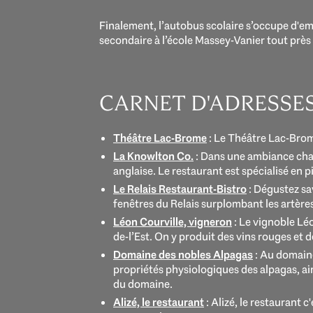
Finalement, l’autobus scolaire s’occupe d'e
secondaire à l’école Massey-Vanier tout près
CARNET D'ADRESSE
Théâtre Lac-Brome
: Le Théâtre Lac-Brome
La Knowlton Co.
: Dans une ambiance chal
anglaise. Le restaurant est spécialisé en pi
Le Relais Restaurant-Bistro
: Dégustez sa
fenêtres du Relais surplombant les artère
Léon Courville, vigneron
: Le vignoble Lé
de-l’Est. On y produit des vins rouges et d
Domaine des nobles Alpagas
: Au domaine
propriétés physiologiques des alpagas, ain
du domaine.
Alizé, le restaurant
: Alizé, le restaurant 