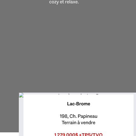
cozy et relaxe.
Lac-Brome
198, Ch. Papineau
Terrain à vendre
1 279 000$ +TPS/TVQ