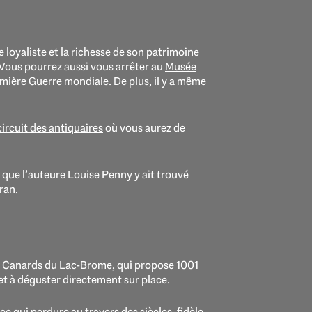
loyaliste et la richesse de son patrimoine
 Vous pourrez aussi vous arrêter au
Musée
emière Guerre mondiale. De plus, il y a même
circuit des antiquaires
où vous aurez de
 que l’auteure Louise Penny y ait trouvé
ran.
e
Canards du Lac-Brome
, qui propose 1001
 et à déguster directement sur place.
ce qui perdure au travers des siècles, fidèle