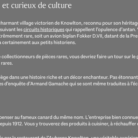
 et curieux de culture
harmant village victorien de Knowlton, reconnu pour son héritage 
suivant les
circuits historiques
qui rappellent l’opulence d’antan.
trêmement rare, soit un avion biplan Fokker D.VII, datant de la Pr
a certainement aux petits historiens.
collectionneurs de pièces rares, vous devriez faire un tour sur le
rares.
siège dans une histoire riche et un décor enchanteur. Pas étonnant
ures d’enquête d’Armand Gamache qui se sont même traduites à l’éc
penser au fameux canard du même nom. L’entreprise bien connu
epuis 1912. Vous y trouverez des produits à cuisiner, à réchauffer
par le restaurant de l’
Auberge Knowlton
, une véritable expérien